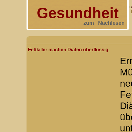
Gesundheit
L
zum Nachlesen
Fettkiller machen Diäten überflüssig
Er
Mü
ne
Fe
Di
üb
un