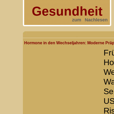
Gesundheit
zum Nachlesen
Hormone in den Wechseljahren: Moderne Präpa
F
Ho
We
Wa
Se
US
R