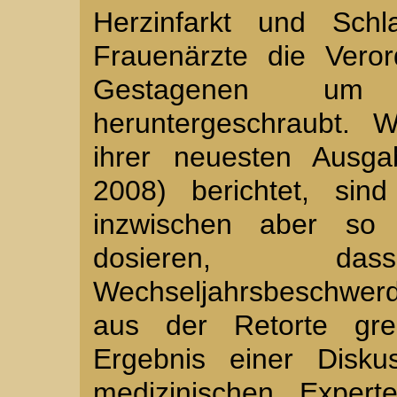
Herzinfarkt und Schla
Frauenärzte die Vero
Gestagenen u
heruntergeschraubt. W
ihrer neuesten Ausga
2008) berichtet, sin
inzwischen aber so i
dosieren, d
Wechseljahrsbeschwerd
aus der Retorte gre
Ergebnis einer Disku
medizinischen Expert