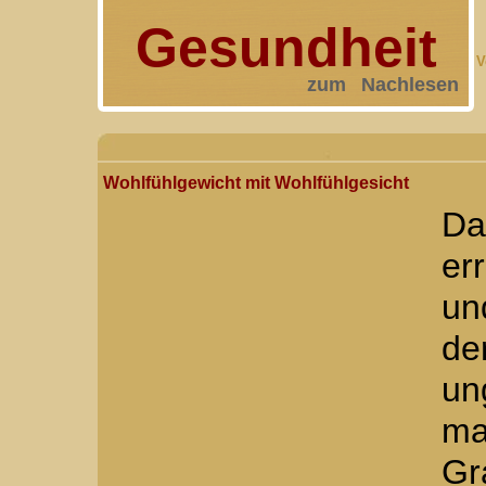
Gesundheit
V
zum Nachlesen
Wohlfühlgewicht mit Wohlfühlgesicht
Da
er
un
de
un
m
Gr