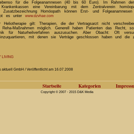
benso für die Folgeanamnesen (40 bis 60 Euro). Im Rahmen der "i
 Krankenkassen eine Vereinbarung mit dem Zentralverein homöopa
er Zusatzbezeichnung Homöopath können Erst- und Folgeanamnesen 
ibt es unter
www.dzvhae.com
Heliotherapie gilt: Therapien, die der Vertragsarzt nicht verschrei
und Reha-Maßnahmen möglich. Generell haben Patienten das Recht, 
nik für Naturheilverfahren auszusuchen. Aber Obacht: Oft vers
einzuquartieren, mit denen sie Verträge geschlossen haben und die z
 LIVING
aktuell GmbH / Veröffentlicht am 16.07.2008
Startseite
Kategorien
Impress
Copyright © 2007 - 2015 D&K Media