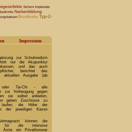
egesinfekte
Sichere Implantate
Narbenbildung
Hautkrebs
Typ-2-
Brustkrebs
ltungsbalsam
en
Impressum
änzung zur Schulmedizin
hört nur die Akupunktur
kenkassen, und das auch
löcher, berichtet das
 aktuellen Ausgabe (ab
a oder Tai-Chi - alle
se zur Vorbeugung gegen
en sie selbst anbieten,
ssen geben Zuschüsse zu
rn laufen; die Höhe der
i der jeweiligen Kasse
rtragsarzt können die
h für die intensive
 Ärzte ein Privathonorar