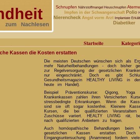
Schnupfen
Atemw
dheit
Nährstoffmangel
Heuschnupfen
Polio
Impfen in der Schwangerschaft
Nierencheck
Angst vorm Arzt
Implantate
Erkä
Diabetiker
zum Nachlesen
Startseite
Kategori
lche Kassen die Kosten erstatten
Die meisten Deutschen wünschen sich als Erg
mehr Naturheilbehandlungen - doch bisher ge
zur Regelversorgung der gesetzlichen Kran
nur eingeschränkt. Doch es gibt Schlupf
Gesundheitsmagazin HEALTHY LIVING in der
heute im Handel).
Beispiel Präventionskurse: Qigong, Yog
Krankenkassen zahlen ihren Versicherten Kur
stressbedingte Erkrankungen. Wenn die Kass
sind sie oft sogar kostenfrei. Kleinere Ka
Kursen, die bei qualifizierten Veranstalte
Zuschüsse variiert. HEALTY LIVING rät, be
nach qualifizierten Anbietern zu fragen.
Auch homöopathische Behandlungen beim Ve
gesetzlichen Kassen erstatten. Doc
Eingangsuntersuchung (Anamnese) fordern viele