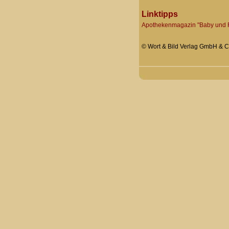
Linktipps
Apothekenmagazin "Baby und F
© Wort & Bild Verlag GmbH & Co