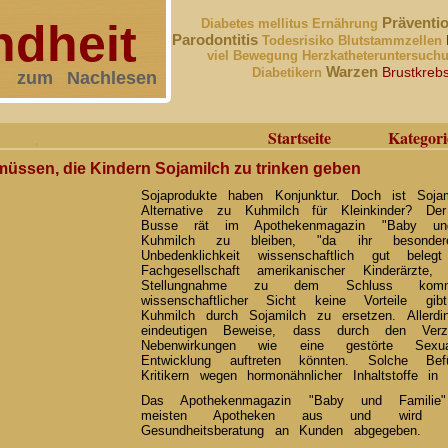
Präventi
dheit
Diabetes mellitus
Ernährung
Parodontitis
Todesrisiko
Blutstammzellen
viel Bewegung
Herzkatheteruntersuc
Warzen
Brustkreb
Diabetikern
zum Nachlesen
Startseite
Kategori
üssen, die Kindern Sojamilch zu trinken geben
Sojaprodukte haben Konjunktur. Doch ist Soj
Alternative zu Kuhmilch für Kleinkinder? De
Busse rät im Apothekenmagazin "Baby und
Kuhmilch zu bleiben, "da ihr besonde
Unbedenklichkeit wissenschaftlich gut bele
Fachgesellschaft amerikanischer Kinderärzte
Stellungnahme zu dem Schluss k
wissenschaftlicher Sicht keine Vorteile gi
Kuhmilch durch Sojamilch zu ersetzen. Aller
eindeutigen Beweise, dass durch den Verz
Nebenwirkungen wie eine gestörte Sexua
Entwicklung auftreten könnten. Solche Be
Kritikern wegen hormonähnlicher Inhaltstoffe in
Das Apothekenmagazin "Baby und Familie
meisten Apotheken aus und wird o
Gesundheitsberatung an Kunden abgegeben.