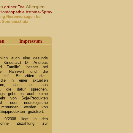
on
Allergien
grüner Tee
Homöopathie
Asthma-Spray
hung
Nierenversagen bei
s
Sonnenschutz
en
Impressum
amilch auch eine gesunde
r Kinderarzt Dr. Andreas
 Familie", besser bei
rer Nährwert und die
gt ist". Er zitiert die
, die in einer aktuellen
omme, dass es aus
bt, die dafür sprechen,
dings gebe es auch keine
ehr von Soja-Produkten
l- oder neurologische
fürchtungen werden von
 Sojaprodukten geäußert.
" 9/2008 liegt in den
hne Zuzahlung zur