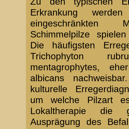
Zu den typischen Er
Erkrankung werde
eingeschränkten
Schimmelpilze spiele
Die häufigsten Erreg
Trichophyton rub
mentagrophytes, ehe
albicans nachweisbar
kulturelle Erregerdia
um welche Pilzart e
Lokaltherapie die
Ausprägung des Befall