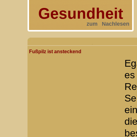
Gesundheit
zum Nachlesen
Fußpilz ist ansteckend
Eg
es
Se
ei
di
be