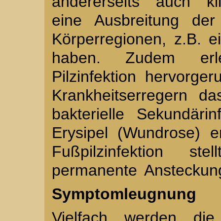
andererseits auch kl
eine Ausbreitung der
Körperregionen, z.B. e
haben. Zudem erl
Pilzinfektion hervorge
Krankheitserregern d
bakterielle Sekundäri
Erysipel (Wundrose) e
Fußpilzinfektion st
permanente Ansteckung
Symptomleugnung
Vielfach werden di