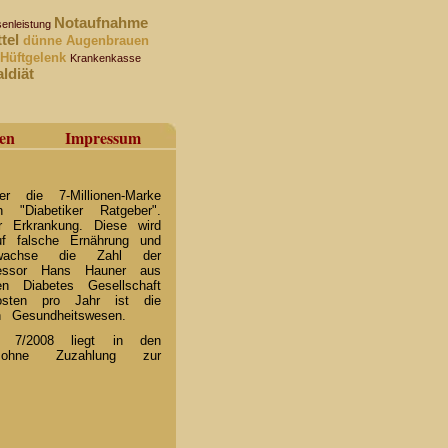
Notaufnahme
enleistung
ttel
dünne Augenbrauen
Hüftgelenk
Krankenkasse
ldiät
en
Impressum
r die 7-Millionen-Marke
n "Diabetiker Ratgeber".
 Erkrankung. Diese wird
f falsche Ernährung und
h wachse die Zahl der
essor Hans Hauner aus
n Diabetes Gesellschaft
osten pro Jahr ist die
n Gesundheitswesen.
r" 7/2008 liegt in den
hne Zuzahlung zur