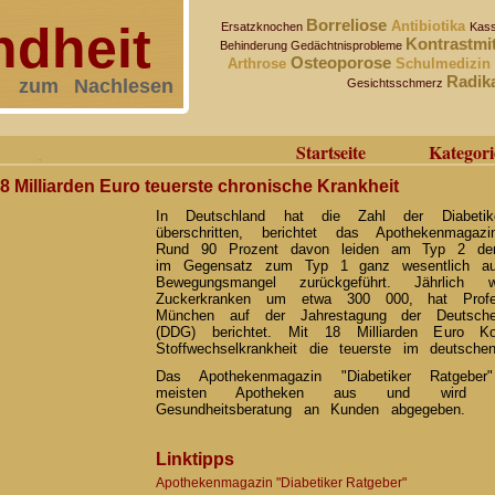
Borreliose
dheit
Antibiotika
Ersatzknochen
Kass
Kontrastmi
Behinderung
Gedächtnisprobleme
Osteoporose
Arthrose
Schulmedizin
Radika
zum Nachlesen
Gesichtsschmerz
Startseite
Kategori
 18 Milliarden Euro teuerste chronische Krankheit
In Deutschland hat die Zahl der Diabetike
überschritten, berichtet das Apothekenmagazi
Rund 90 Prozent davon leiden am Typ 2 der
im Gegensatz zum Typ 1 ganz wesentlich au
Bewegungsmangel zurückgeführt. Jährlic
Zuckerkranken um etwa 300 000, hat Prof
München auf der Jahrestagung der Deutsche
(DDG) berichtet. Mit 18 Milliarden Euro K
Stoffwechselkrankheit die teuerste im deutsche
Das Apothekenmagazin "Diabetiker Ratgebe
meisten Apotheken aus und wird o
Gesundheitsberatung an Kunden abgegeben.
Linktipps
Apothekenmagazin "Diabetiker Ratgeber"