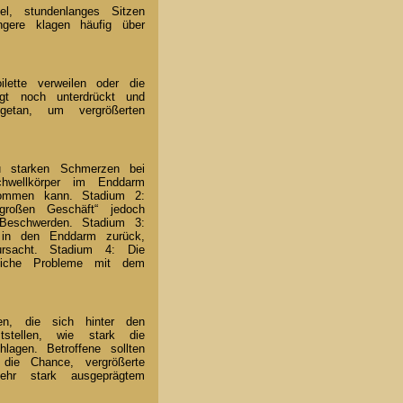
, stundenlanges Sitzen
gere klagen häufig über
lette verweilen oder die
ngt noch unterdrückt und
etan, um vergrößerten
zu starken Schmerzen bei
chwellkörper im Enddarm
kommen kann. Stadium 2:
roßen Geschäft“ jedoch
Beschwerden. Stadium 3:
 in den Enddarm zurück,
ursacht. Stadium 4: Die
bliche Probleme mit dem
en, die sich hinter den
stellen, wie stark die
lagen. Betroffene sollten
die Chance, vergrößerte
ehr stark ausgeprägtem