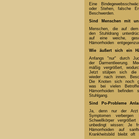
Eine Bindegewebsschwä
oder Stehen, falsche Er
Beschwerden.
Sind Menschen mit unr
Menschen, die auf dem s
den Stuhldrang unterdrü
auf eine weiche, ges
Hämorrhoiden entgegenzuw
Wie äußert sich ein Hä
Anfangs "nur" durch Juc
der Darmentleerung. Me
mäßig vergrößert, wodu
Jetzt stülpen sich di
wieder nach innen. Bes
Die Knoten sich noch g
was bei vielen Betroff
Hämorrhoiden befinden 
Stuhlgang.
Sind Po-Probleme Anla
Ja, denn nur der Arzt 
Symptomen verbergen k
Schwellkörper vergrößert
unbedingt wissen: Je f
Hämorrhoiden auf sanf
Krankheitsbild bleibt 