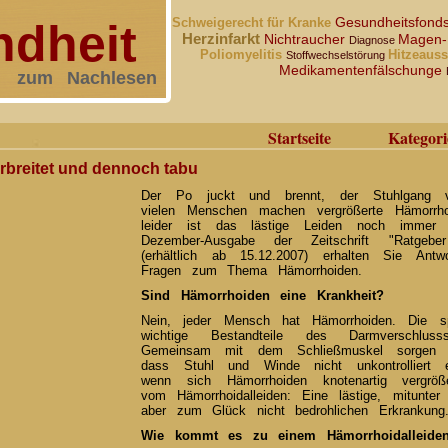
Gesundheitsfond
Schweigerecht für Kranke
dheit
Herzinfarkt
Nichtraucher
Magen-
Diagnose
Poliomyelitis
Hitzeaus
Stoffwechselstörung
Medikamentenfälschunge
zum Nachlesen
Startseite
Kategori
rbreitet und dennoch tabu
Der Po juckt und brennt, der Stuhlgang v
vielen Menschen machen vergrößerte Hämorrh
leider ist das lästige Leiden noch immer
Dezember-Ausgabe der Zeitschrift "Ratgeb
(erhältlich ab 15.12.2007) erhalten Sie Antw
Fragen zum Thema Hämorrhoiden.
Sind Hämorrhoiden eine Krankheit?
Nein, jeder Mensch hat Hämorrhoiden. Die sp
wichtige Bestandteile des Darmverschlu
Gemeinsam mit dem Schließmuskel sorgen di
dass Stuhl und Winde nicht unkontrolliert 
wenn sich Hämorrhoiden knotenartig vergröß
vom Hämorrhoidalleiden: Eine lästige, mitunte
aber zum Glück nicht bedrohlichen Erkrankung
Wie kommt es zu einem Hämorrhoidalleide