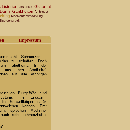
s
Listerien
Glutamat
anstecken
Darm-Krankheiten
Ambrosia
schlag
Medikamentenwirkung
Bluthochdruck
en
Impressum
erursacht Schmerzen –
oiden zu schaffen. Doch
 ein Tabuthema. In der
er aus Ihrer Apotheke"
orten auf alle wichtigen
eziellen Blutgefäße sind
sssystems im Enddarm.
e Schwellkörper dafür,
entweichen können. Erst
ern, sprechen Mediziner
r auch sehr schmerzhafte,
.
n?