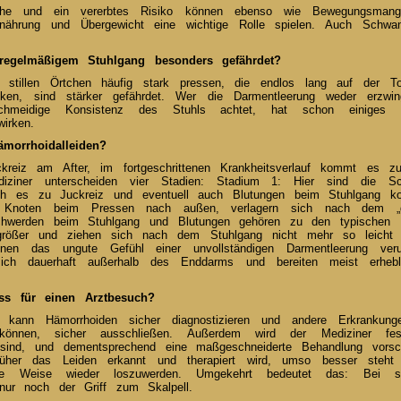
che und ein vererbtes Risiko können ebenso wie Bewegungsmangel
nährung und Übergewicht eine wichtige Rolle spielen. Auch Schwan
egelmäßigem Stuhlgang besonders gefährdet?
tillen Örtchen häufig stark pressen, die endlos lang auf der Toi
cken, sind stärker gefährdet. Wer die Darmentleerung weder erzwi
chmeidige Konsistenz des Stuhls achtet, hat schon einiges g
irken.
morrhoidalleiden?
kreiz am After, im fortgeschrittenen Krankheitsverlauf kommt es 
diziner unterscheiden vier Stadien: Stadium 1: Hier sind die S
rch es zu Juckreiz und eventuell auch Blutungen beim Stuhlgang 
e Knoten beim Pressen nach außen, verlagern sich nach dem „g
chwerden beim Stuhlgang und Blutungen gehören zu den typischen 
rößer und ziehen sich nach dem Stuhlgang nicht mehr so leicht
enen das ungute Gefühl einer unvollständigen Darmentleerung ver
sich dauerhaft außerhalb des Enddarms und bereiten meist erhe
ss für einen Arztbesuch?
kann Hämorrhoiden sicher diagnostizieren und andere Erkrankung
önnen, sicher ausschließen. Außerdem wird der Mediziner fest
 sind, und dementsprechend eine maßgeschneiderte Behandlung vorsch
rüher das Leiden erkannt und therapiert wird, umso besser steht 
te Weise wieder loszuwerden. Umgekehrt bedeutet das: Bei s
oft nur noch der Griff zum Skalpell.