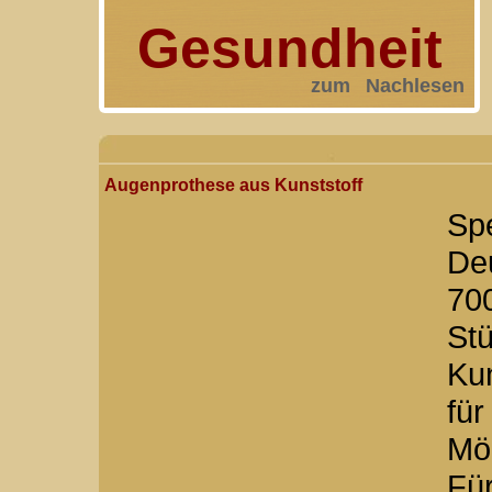
Gesundheit
zum Nachlesen
Augenprothese aus Kunststoff
Spe
De
70
St
Kun
fü
Mög
Für