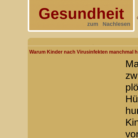
Gesundheit
zum Nachlesen
Warum Kinder nach Virusinfekten manchmal 
Ma
zw
pl
H
hu
Ki
vo