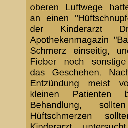
oberen Luftwege hatt
an einen "Hüftschnupf
der Kinderarzt 
Apothekenmagazin "Bab
Schmerz einseitig, u
Fieber noch sonstige
das Geschehen. Nach
Entzündung meist vo
kleinen Patienten b
Behandlung, soll
Hüftschmerzen sol
Kinderarzt untersu