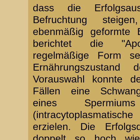
dass die Erfolgsaus
Befruchtung steige
ebenmäßig geformte E
berichtet die "A
regelmäßige Form se
Ernährungszustand d
Vorauswahl konnte d
Fällen eine Schwange
eines Spermiu
(intracytoplasmatisch
erzielen. Die Erfolg
doppelt so hoch wie