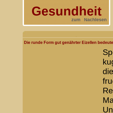
Gesundheit
zum Nachlesen
Die runde Form gut genährter Eizellen bedeut
Sp
ku
d
f
Re
M
Un