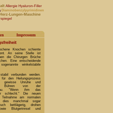
alt
Allergie
Hyaluron-Filler
Diaminobenzylpyrimidinen
g
Herz-Lungen-Maschine
rspiegel
en
Impressum
freiheit
rochene Knochen schiente
ent. An seine Stelle ist
nen die Chirurgen Brüche
hen. Eine entscheidende
ogenannte winkelstabile
tabil verbunden werden.
e für den Heilungsprozess
ne gewisse Unruhe und
ker Bühren von der
Murnau. "Wenn ihm das
r schlecht." Die neuen
e Teilnahme am normalen
t dies manchmal sogar
ch bettlägerig, drohen
wie Blutgerinnsel und