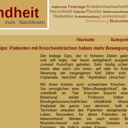
Krankenhausaufenth
Feiertage
dheit
Impfschutz
Herzinfarkt
Placebo
Pubertät
Wetterumschwun
Diabetiker
Leistenbruch
Krebsbehandlung
Blutzucke
Behinderung
zum Nachlesen
Startseite
Kategori
Gips: Patienten mit Knochenbrüchen haben mehr Bewegungs
Der klobige Gips, der in früheren Zeiten geb
und still legte, hat heute weitgehend ausgedi
zumeist Kunstharz getreten. Sehr häufig schie
heute aber auch von innen, auf oder im Knoc
Neuerung der vergangenen fünf Jahre sind s
Implantate, berichtet die "Apotheken Umschau".
Mit ihnen können auch schwächere Knochen s
Sie ermöglichen eine "Mikro-Beweglichkeit", di
vorteilhaft ist. "Der Knochen braucht ei
Belastung", erklärt Professor Vol
Berufsgenossenschaftlichen Unfallklinik 
Implantat die ganze Last abnimmt, heilt e
Techniken erlauben den Patienten weitgehend
Leben. Besonders für ältere Patienten is
lebensrettend: Werden sie nach einem Bru
Muskelschwund und versteifte Gelenke so
Embolien, die tödlich enden können.