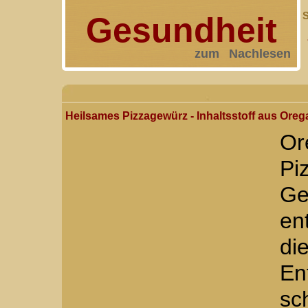
S
Gesundheit
zum Nachlesen
Heilsames Pizzagewürz - Inhaltsstoff aus Or
Or
P
G
en
di
E
sc