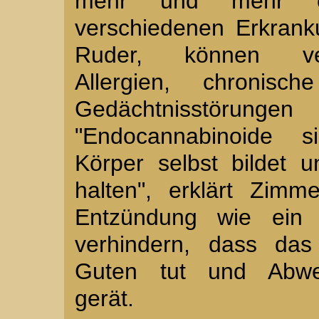
mehr und mehr ei
verschiedenen Erkran
Ruder, können verm
Allergien, chronis
Gedächtnisstöru
"Endocannabinoide 
Körper selbst bildet 
halten", erklärt Zimm
Entzündung wie ein 
verhindern, dass da
Guten tut und Abweh
gerät.