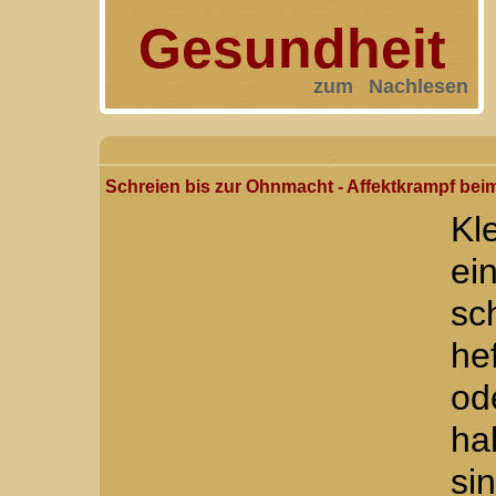
Gesundheit
zum Nachlesen
Schreien bis zur Ohnmacht - Affektkrampf bei
Kl
e
sc
he
od
ha
si