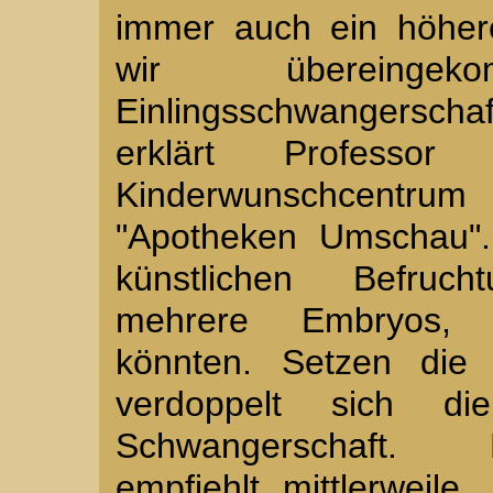
immer auch ein höheres
wir übereing
Einlingsschwangersc
erklärt Professo
Kinderwunschcentru
"Apotheken Umschau".
künstlichen Befruc
mehrere Embryos, 
könnten. Setzen die 
verdoppelt sich die
Schwangerschaft.
empfiehlt mittlerweile