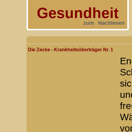
Gesundheit
zum Nachlesen
Die Zecke - Krankheitsüberträger Nr. 1
E
Sc
si
un
fr
Wä
vo