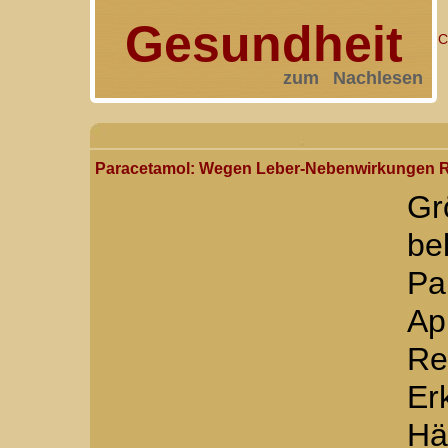
Gesundheit
C
zum Nachlesen
Paracetamol: Wegen Leber-Nebenwirkungen Rez
G
be
Pa
Ap
Re
E
Hä