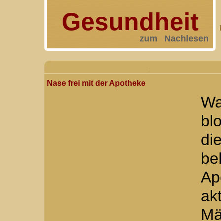
Gesundheit
zum Nachlesen
Nase frei mit der Apotheke
W
bl
di
be
Ap
ak
M