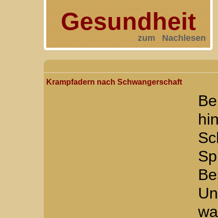
Gesundheit
zum Nachlesen
Krampfadern nach Schwangerschaft
B
h
Sc
S
Be
Un
w