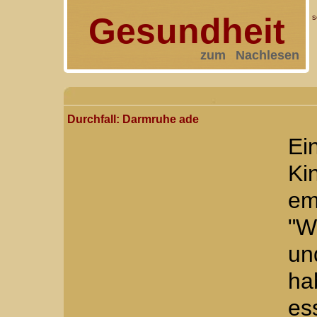
Gesundheit
s
zum Nachlesen
Durchfall: Darmruhe ade
Ei
Ki
em
"W
un
ha
es