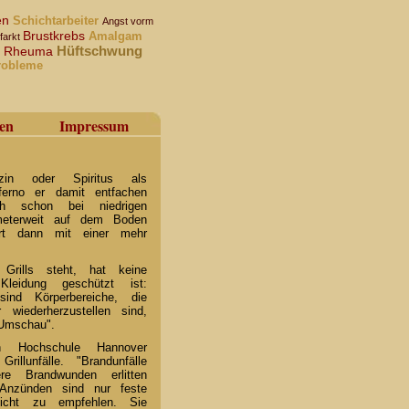
en
Schichtarbeiter
Angst vorm
Brustkrebs
Amalgam
farkt
Hüftschwung
Rheuma
n
robleme
en
Impressum
in oder Spiritus als
ferno er damit entfachen
ch schon bei niedrigen
meterweit auf dem Boden
rt dann mit einer mehr
ills steht, hat keine
eidung geschützt ist:
ind Körperbereiche, die
wiederherzustellen sind,
Umschau".
n Hochschule Hannover
illunfälle. "Brandunfälle
 Brandwunden erlitten
 Anzünden sind nur feste
 nicht zu empfehlen. Sie