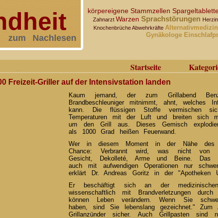
körpereigene Stammzellen
Spargeltablett
dheit
Sprachstörungen
Warzen
Zahnarzt
Herzin
Alternativmedizi
Knochenbrüche
Abwehrkräfte
Gynäkologe
Einschlafp
zum Nachlesen
Startseite
Kategori
 Freizeit-Griller auf der Intensivstation landen
Kaum jemand, der zum Grillabend Benz
Brandbeschleuniger mitnimmt, ahnt, welches In
kann. Die flüssigen Stoffe vermischen si
Temperaturen mit der Luft und breiten sich 
um den Grill aus. Dieses Gemisch explodie
als 1000 Grad heißen Feuerwand.
Wer in diesem Moment in der Nähe des Gr
Chance: Verbrannt wird, was nicht von Kl
Gesicht, Dekolleté, Arme und Beine. Das s
auch mit aufwendigen Operationen nur schwer 
erklärt Dr. Andreas Goritz in der "Apotheken 
Er beschäftigt sich an der medizinische
wissenschaftlich mit Brandverletzungen durch Gr
können Leben verändern. Wenn Sie schwere
haben, sind Sie lebenslang gezeichnet." Zum
Grillanzünder sicher. Auch Grillpasten sind