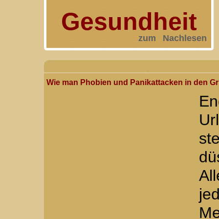
Gesundheit
zum Nachlesen
Wie man Phobien und Panikattacken in den Gr
En
Ur
st
dü
Al
je
Me