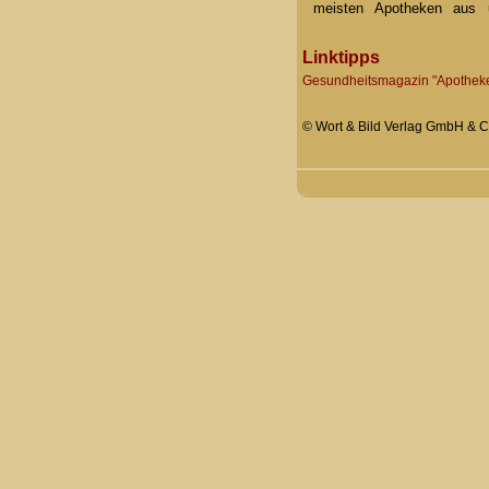
meisten Apotheken aus 
Linktipps
Gesundheitsmagazin "Apothe
© Wort & Bild Verlag GmbH & Co