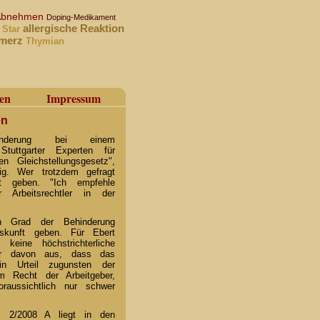
Abnehmen
Doping-Medikament
allergische Reaktion
 Star
hmerz
Thymian
en
Impressum
en
nderung bei einem
tuttgarter Experten für
n Gleichstellungsgesetz",
ig. Wer trotzdem gefragt
t geben. "Ich empfehle
 Arbeitsrechtler in der
n Grad der Behinderung
skunft geben. Für Ebert
eine höchstrichterliche
er davon aus, dass das
ein Urteil zugunsten der
m Recht der Arbeitgeber,
raussichtlich nur schwer
" 2/2008 A liegt in den