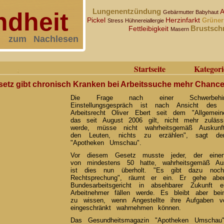
Lungenentzündung
dheit
Gebärmutter
Babyhaut
Pickel
Herzinfarkt
Grüner
Stress
Hühnereiallergie
Brustsc
Fettleibigkeit
Masern
zum Nachlesen
Startseite
Kategori
etz gibt chronisch Kranken bei Arbeitssuche mehr Chanc
Die Frage nach einer Schwerbehi
Einstellungsgespräch ist nach Ansicht des S
Arbeitsrecht Oliver Ebert seit dem "Allgemeine
das seit August 2006 gilt, nicht mehr zuläss
werde, müsse nicht wahrheitsgemäß Auskunf
den Leuten, nichts zu erzählen", sagt der
"Apotheken Umschau".
Vor diesem Gesetz musste jeder, der eine
von mindestens 50 hatte, wahrheitsgemäß Au
ist dies nun überholt. "Es gibt dazu noch k
Rechtsprechung", räumt er ein. Er gehe ab
Bundesarbeitsgericht in absehbarer Zukunft 
Arbeitnehmer fällen werde. Es bleibt aber bei
zu wissen, wenn Angestellte ihre Aufgaben vo
eingeschränkt wahrnehmen können.
Das Gesundheitsmagazin "Apotheken Umschau