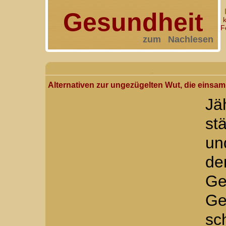
Gesundheit
F
zum Nachlesen
Alternativen zur ungezügelten Wut, die einsa
Jä
st
un
de
Ge
Ge
sc