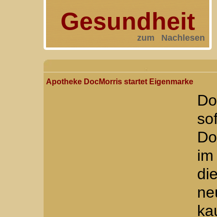
Gesundheit
zum Nachlesen
Apotheke DocMorris startet Eigenmarke
Do
so
Do
im
di
ne
ka